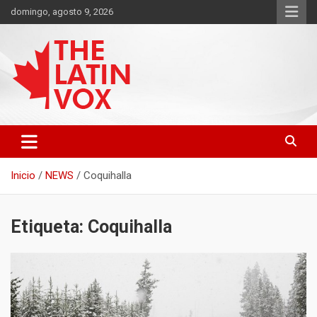
Saltar
domingo, agosto 9, 2026
al
contenido
Diario Digital, Canadiense Latinoaméricano
THE LATIN VOX
Inicio
NEWS
Coquihalla
Etiqueta:
Coquihalla