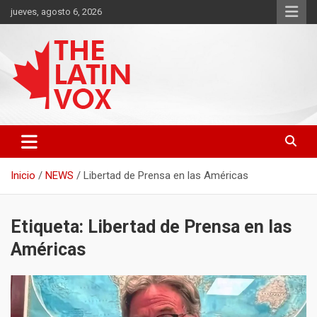
Saltar
jueves, agosto 6, 2026
al
contenido
Diario Digital, Canadiense Latinoaméricano
THE LATIN VOX
Inicio
NEWS
Libertad de Prensa en las Américas
Etiqueta:
Libertad de Prensa en las
Américas