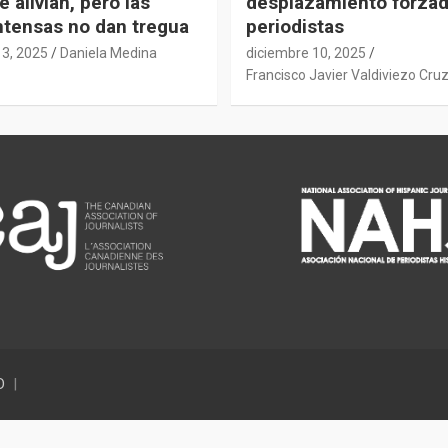
e alivian, pero las
desplazamiento forza
intensas no dan tregua
periodistas
13, 2025
Daniela Medina
diciembre 10, 2025
Francisco Javier Valdiviezo Cru
D