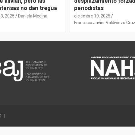
e alivian, pero las
desplazamiento forza
intensas no dan tregua
periodistas
13, 2025
Daniela Medina
diciembre 10, 2025
Francisco Javier Valdiviezo Cru
D