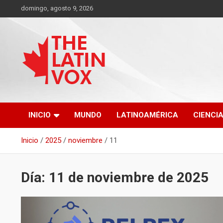
Saltar
domingo, agosto 9, 2026
al
contenido
Diario Digital, Canadiense Latinoaméricano
THE LATIN VOX
INICIO
MUNDO
LATINOAMÉRICA
CIENCI
Inicio
2025
noviembre
11
Día:
11 de noviembre de 2025