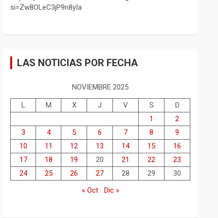
si=Zw8OLeC3jP9n8yIa
LAS NOTICIAS POR FECHA
NOVIEMBRE 2025
L
M
X
J
V
S
D
1
2
3
4
5
6
7
8
9
10
11
12
13
14
15
16
17
18
19
20
21
22
23
24
25
26
27
28
29
30
« Oct
Dic »