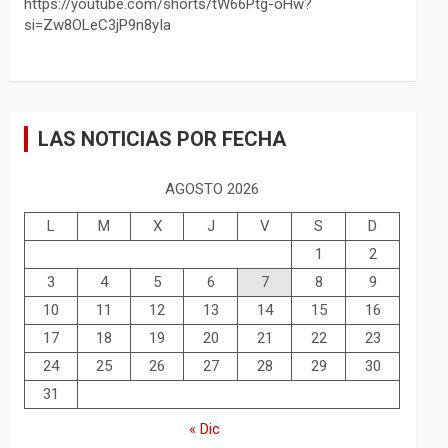
https://youtube.com/shorts/tW66Ptg-oHw?
si=Zw8OLeC3jP9n8yIa
LAS NOTICIAS POR FECHA
AGOSTO 2026
L
M
X
J
V
S
D
1
2
3
4
5
6
7
8
9
10
11
12
13
14
15
16
17
18
19
20
21
22
23
24
25
26
27
28
29
30
31
« Dic