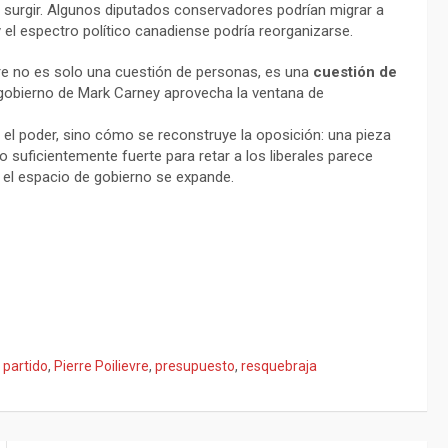
 surgir. Algunos diputados conservadores podrían migrar a
el espectro político canadiense podría reorganizarse.
evre no es solo una cuestión de personas, es una
cuestión de
l gobierno de Mark Carney aprovecha la ventana de
l poder, sino cómo se reconstruye la oposición: una pieza
lo suficientemente fuerte para retar a los liberales parece
a, el espacio de gobierno se expande.
,
partido
,
Pierre Poilievre
,
presupuesto
,
resquebraja