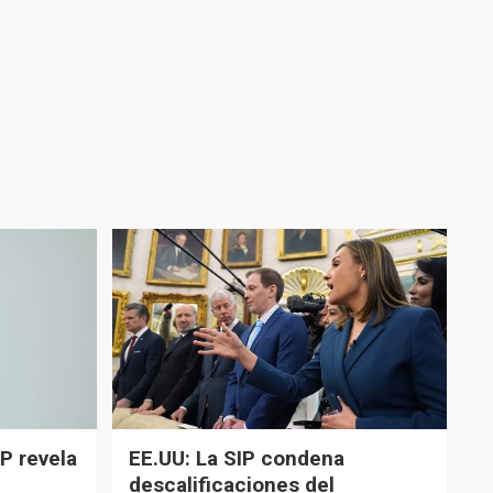
P revela
EE.UU: La SIP condena
descalificaciones del