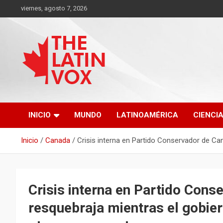
Saltar
viernes, agosto 7, 2026
al
contenido
Diario Digital, Canadiense Latinoaméricano
THE LATIN VOX
INICIO
MUNDO
LATINOAMÉRICA
CIENCI
Inicio
Canada
Crisis interna en Partido Conservador de Ca
Crisis interna en Partido Cons
resquebraja mientras el gobie