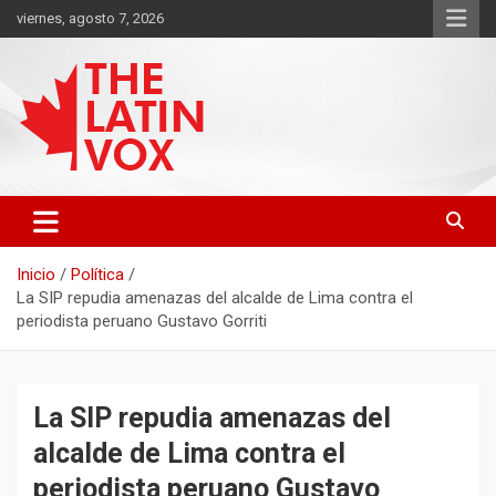
Saltar
viernes, agosto 7, 2026
al
contenido
Diario Digital, Canadiense Latinoaméricano
THE LATIN VOX
Inicio
Política
La SIP repudia amenazas del alcalde de Lima contra el
periodista peruano Gustavo Gorriti
La SIP repudia amenazas del
alcalde de Lima contra el
periodista peruano Gustavo