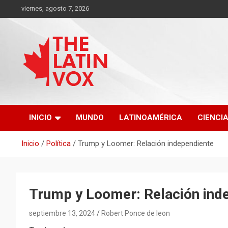
Saltar
viernes, agosto 7, 2026
al
contenido
Diario Digital, Canadiense Latinoaméricano
THE LATIN VOX
INICIO
MUNDO
LATINOAMÉRICA
CIENCI
Inicio
Política
Trump y Loomer: Relación independiente
Trump y Loomer: Relación ind
septiembre 13, 2024
Robert Ponce de leon